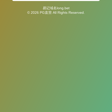
易记域名long.bet
© 2026 PG直营 All Rights Reserved.